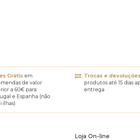
es Grátis
em
Trocas e devoluçõe
mendas de valor
produtos até 15 dias a
rior a 60€ para
entrega
ugal e Espanha (não
i ilhas)
Loja On-line