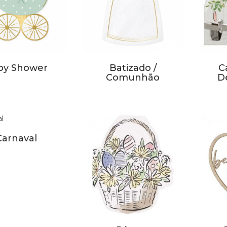
by Shower
Batizado /
C
Comunhão
D
Carnaval