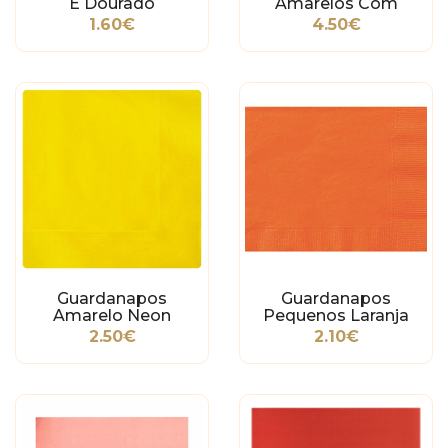
E Dourado
Amarelos Com
Dourado
1.60€
4.50€
Guardanapos
Guardanapos
Amarelo Neon
Pequenos Laranja
2.50€
2.10€