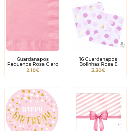
Guardanapos
16 Guardanapos
Pequenos Rosa Claro
Bolinhas Rosa E
Dourado
2.10€
3.30€