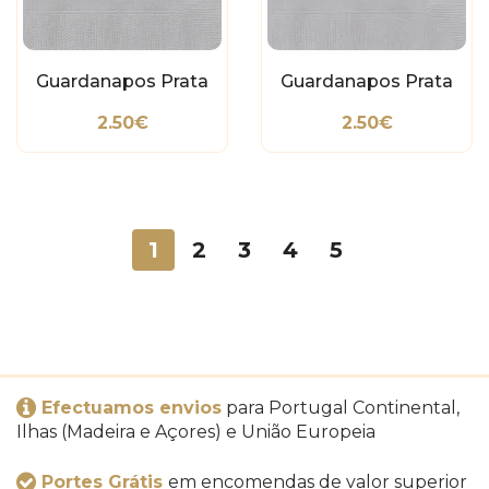
Guardanapos Prata
Guardanapos Prata
2.50€
2.50€
1
2
3
4
5
Efectuamos envios
para Portugal Continental,
Ilhas (Madeira e Açores) e União Europeia
Portes Grátis
em encomendas de valor superior