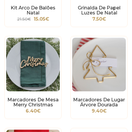
Kit Arco De Balões
Grinalda De Papel
Natal
Luzes De Natal
15.05€
7.50€
21.50€
Marcadores De Mesa
Marcadores De Lugar
Merry Christmas
Árvore Dourada
Madeira
6.40€
9.40€