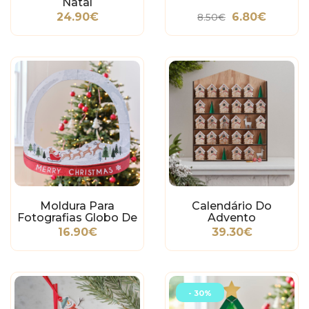
Natal
24.90€
6.80€
8.50€
Moldura Para
Calendário Do
Fotografias Globo De
Advento
Neve
Personalizável
16.90€
39.30€
Casinhas
- 30%