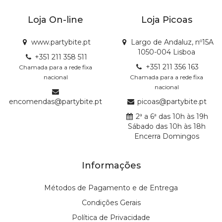
Loja On-line
Loja Picoas
www.partybite.pt
Largo de Andaluz, nº15A
1050-004 Lisboa
+351 211 358 511
+351 211 356 163
Chamada para a rede fixa
nacional
Chamada para a rede fixa
nacional
encomendas@partybite.pt
picoas@partybite.pt
2ª a 6ª das 10h às 19h
Sábado das 10h às 18h
Encerra Domingos
Informações
Métodos de Pagamento e de Entrega
Condições Gerais
Política de Privacidade