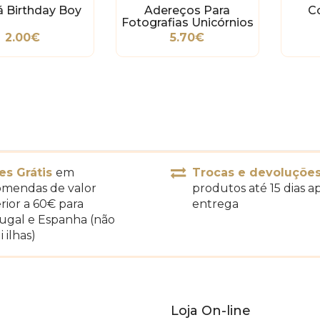
á Birthday Boy
Adereços Para
Co
Fotografias Unicórnios
2.00€
5.70€
es Grátis
em
Trocas e devoluçõe
mendas de valor
produtos até 15 dias a
rior a 60€ para
entrega
ugal e Espanha (não
i ilhas)
Loja On-line