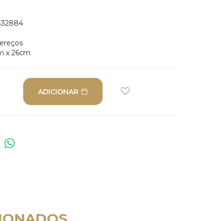
32884
dereços
m x 26cm
ADICIONAR
IONADOS