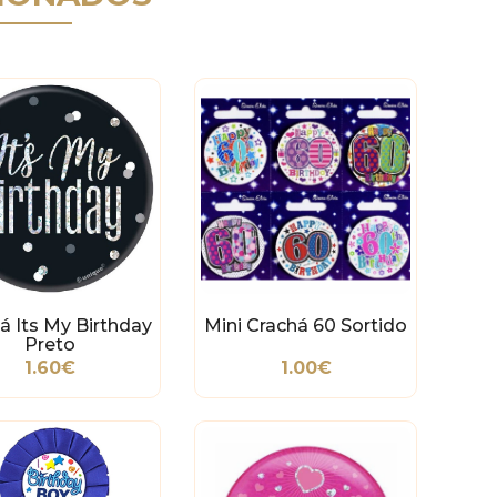
á Its My Birthday
Mini Crachá 60 Sortido
Preto
1.60€
1.00€