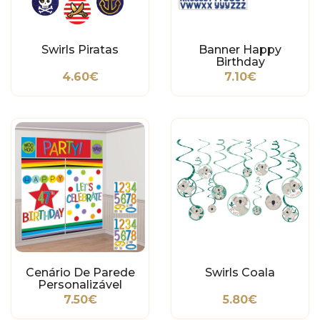
Swirls Piratas
Banner Happy
Birthday
Personalizável Aviões
4.60€
7.10€
Cenário De Parede
Swirls Coala
Personalizável
7.50€
5.80€