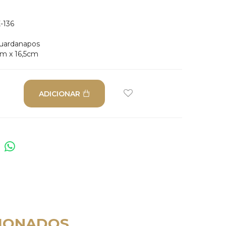
-136
guardanapos
cm x 16,5cm
ADICIONAR
IONADOS