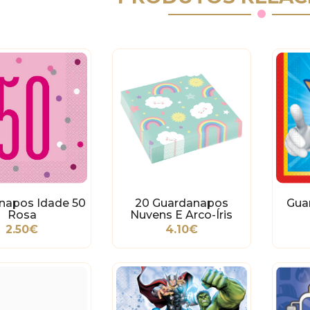
napos Idade 50
20 Guardanapos
Gua
Rosa
Nuvens E Arco-Íris
2.50€
4.10€