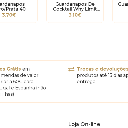
ardanapos
Guardanapos De
Gua
ro/Prata 40
Cocktail Why Limit
Happy To An Hour?
3.70€
3.10€
es Grátis
em
Trocas e devoluçõe
mendas de valor
produtos até 15 dias a
rior a 60€ para
entrega
ugal e Espanha (não
i ilhas)
Loja On-line