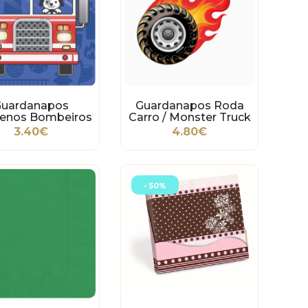
Guardanapos
Guardanapos Roda
enos Bombeiros
Carro / Monster Truck
3.40€
4.80€
- 50%