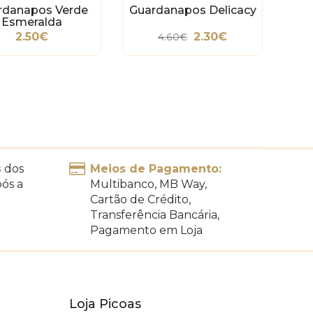
rdanapos Verde
Guardanapos Delicacy
Esmeralda
2.50€
2.30€
4.60€
s
dos
Meios de Pagamento:
pós a
Multibanco, MB Way,
Cartão de Crédito,
Transferência Bancária,
Pagamento em Loja
Loja Picoas