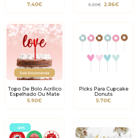
7.40€
2.86€
5.20€
Sob Encomenda
Topo De Bolo Acrílico
Picks Para Cupcake
Espelhado Ou Mate
Donuts
Love 3
5.90€
5.70€
- 45%