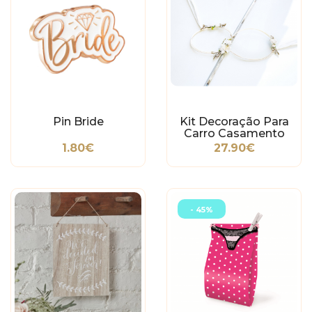
Pin Bride
Kit Decoração Para
Carro Casamento
Branco
1.80€
27.90€
- 45%