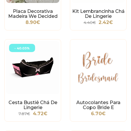
Placa Decorativa
Kit Lembrancinha Chá
Madeira We Decided
De Lingerie
On Forever
8.90€
2.42€
4.40€
- 40.03%
Cesta Bustiê Chá De
Autocolantes Para
Lingerie
Copo Bride E
Bridesmaid
4.72€
6.70€
7.87€