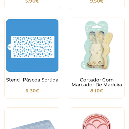
5.90€
9.50€
Stencil Páscoa Sortida
Cortador Com
Marcador De Madeira
Coelho
6.30€
8.10€