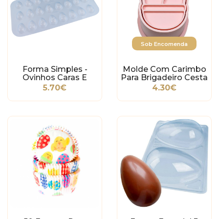
Sob Encomenda
Forma Simples -
Molde Com Carimbo
Ovinhos Caras E
Para Brigadeiro Cesta
Bocas
5.70€
4.30€