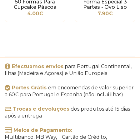
50 Formas Para
Forma Especial 3
Cupcake Páscoa
Partes - Ovo Liso
750g
4.00€
7.90€
Efectuamos envios
para Portugal Continental,
Ilhas (Madeira e Açores) e União Europeia
Portes Grátis
em encomendas de valor superior
a 60€ para Portugal e Espanha (não inclui ilhas)
Trocas e devoluções
dos produtos até 15 dias
após a entrega
Meios de Pagamento:
Multibanco, MB Way, Cartão de Crédito,