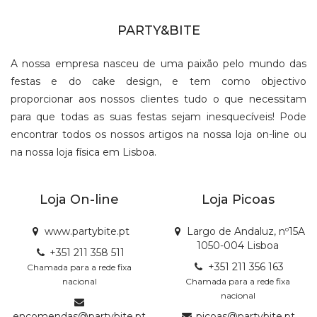
PARTY&BITE
A nossa empresa nasceu de uma paixão pelo mundo das
festas e do cake design, e tem como objectivo
proporcionar aos nossos clientes tudo o que necessitam
para que todas as suas festas sejam inesquecíveis! Pode
encontrar todos os nossos artigos na nossa loja on-line ou
na nossa loja física em Lisboa.
Loja On-line
Loja Picoas
www.partybite.pt
Largo de Andaluz, nº15A
1050-004 Lisboa
+351 211 358 511
+351 211 356 163
Chamada para a rede fixa
nacional
Chamada para a rede fixa
nacional
encomendas@partybite.pt
picoas@partybite.pt