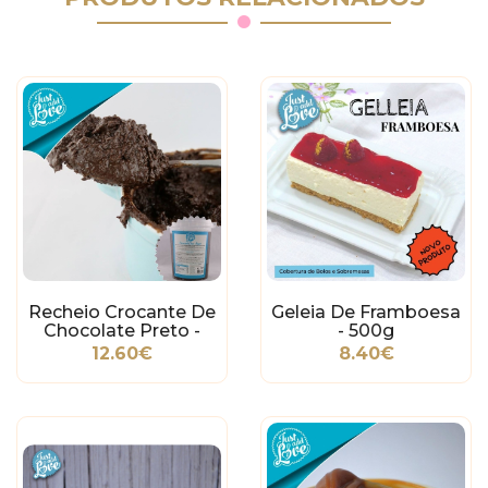
Recheio Crocante De
Geleia De Framboesa
Chocolate Preto -
- 500g
500g
12.60€
8.40€