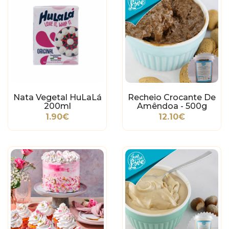
Nata Vegetal HuLaLá
Recheio Crocante De
200ml
Amêndoa - 500g
1.90€
12.10€