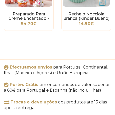
Preparado Para
Recheio Nocciola
Creme Encantado -
Branca (Kinder Bueno)
4Kg
- 1Kg
54.70€
14.90€
Efectuamos envios
para Portugal Continental,
Ilhas (Madeira e Açores) e União Europeia
Portes Grátis
em encomendas de valor superior
a 60€ para Portugal e Espanha (não inclui ilhas)
Trocas e devoluções
dos produtos até 15 dias
após a entrega