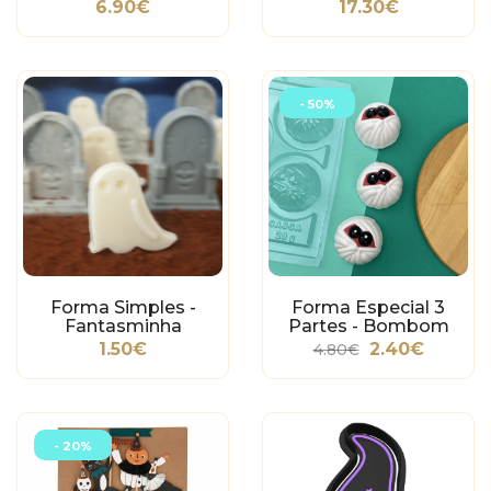
6.90€
17.30€
- 50%
Forma Simples -
Forma Especial 3
Fantasminha
Partes - Bombom
Múmia
1.50€
2.40€
4.80€
- 20%