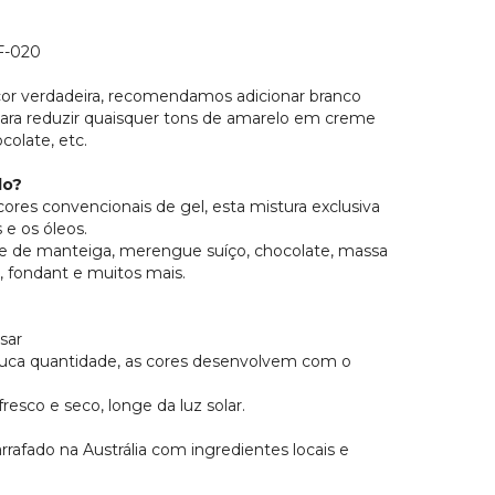
-020
or verdadeira, recomendamos adicionar branco
 para reduzir quaisquer tons de amarelo em creme
colate, etc.
do?
cores convencionais de gel, esta mistura exclusiva
 e os óleos.
 de manteiga, merengue suíço, chocolate, massa
, fondant e muitos mais.
sar
a quantidade, as cores desenvolvem com o
resco e seco, longe da luz solar.
rafado na Austrália com ingredientes locais e