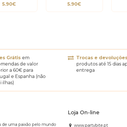
Denim
5.90€
5.90€
es Grátis
em
Trocas e devoluçõe
mendas de valor
produtos até 15 dias a
rior a 60€ para
entrega
ugal e Espanha (não
i ilhas)
Loja On-line
u de uma paixão pelo mundo
www.partybite.pt