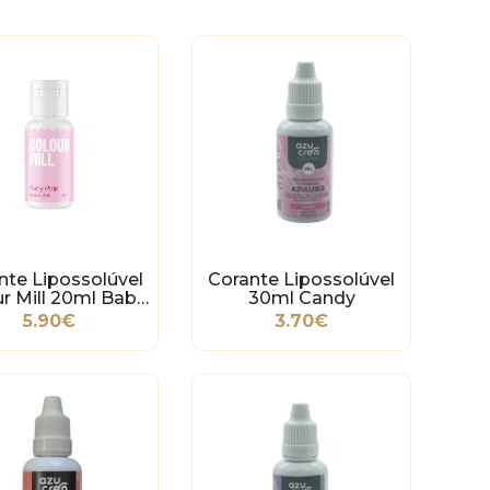
nte Lipossolúvel
Corante Lipossolúvel
r Mill 20ml Baby
30ml Candy
Pink
5.90€
3.70€