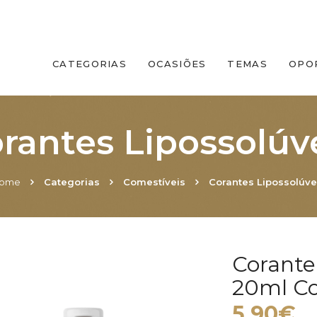
CATEGORIAS
OCASIÕES
TEMAS
OPO
rantes Lipossolúv
ome
Categorias
Comestíveis
Corantes Lipossolúve
Corante 
20ml Co
5.90€