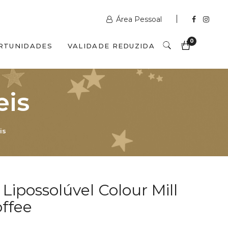
Área Pessoal
0
RTUNIDADES
VALIDADE REDUZIDA
eis
is
Lipossolúvel Colour Mill
ffee