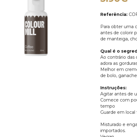
Referência:
COF
Para obter uma c
antes de colorir
de manteiga, cho
Qual é o segre
Ao contrário das 
adora as gorduras
Melhor em creme
de bolo, ganache
Instruções:
Agitar antes de u
Comece com pouc
tempo
Guarde em local f
Misturado e engar
importados.
Vegan