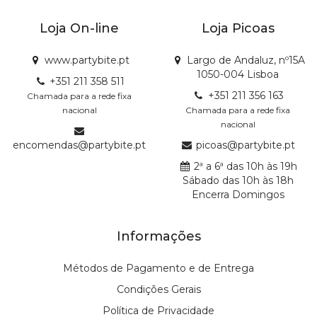
Loja On-line
Loja Picoas
www.partybite.pt
Largo de Andaluz, nº15A
1050-004 Lisboa
+351 211 358 511
+351 211 356 163
Chamada para a rede fixa
nacional
Chamada para a rede fixa
nacional
encomendas@partybite.pt
picoas@partybite.pt
2ª a 6ª das 10h às 19h
Sábado das 10h às 18h
Encerra Domingos
Informações
Métodos de Pagamento e de Entrega
Condições Gerais
Política de Privacidade