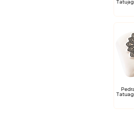
Tatuag
- Ár
Pedr
Tatuag