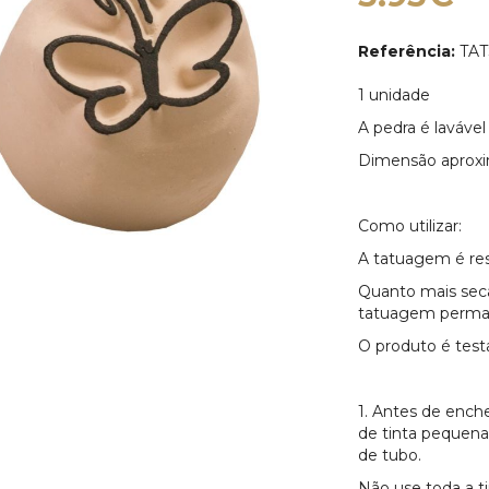
Referência:
TAT
1 unidade
A pedra é lavável 
Dimensão aprox
Como utilizar:
A tatuagem é res
Quanto mais seca
tatuagem perman
O produto é tes
1. Antes de enche
de tinta pequena
de tubo.
Não use toda a ti