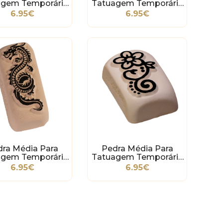
agem Temporária
Tatuagem Temporária
- Gato Tribal
- Unicórnio
6.95€
6.95€
dra Média Para
Pedra Média Para
agem Temporária
Tatuagem Temporária
- Dragão
- Flor Tribal
6.95€
6.95€