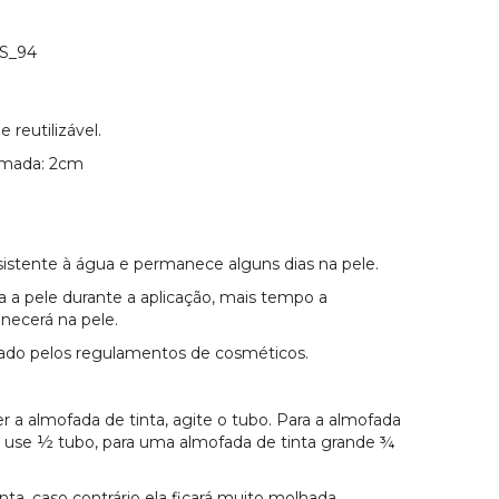
S_94
e reutilizável.
imada: 2cm
istente à água e permanece alguns dias na pele.
 a pele durante a aplicação, mais tempo a
ecerá na pele.
tado pelos regulamentos de cosméticos.
r a almofada de tinta, agite o tubo. Para a almofada
 use ½ tubo, para uma almofada de tinta grande ¾
nta, caso contrário ela ficará muito molhada.