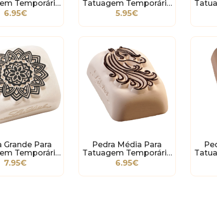
em Temporária
Tatuagem Temporária
Tatu
vore De Natal
- Estrela
6.95€
5.95€
a Grande Para
Pedra Média Para
Pe
em Temporária
Tatuagem Temporária
Tatu
- Mandala
- Unicórnio Elegante
7.95€
6.95€