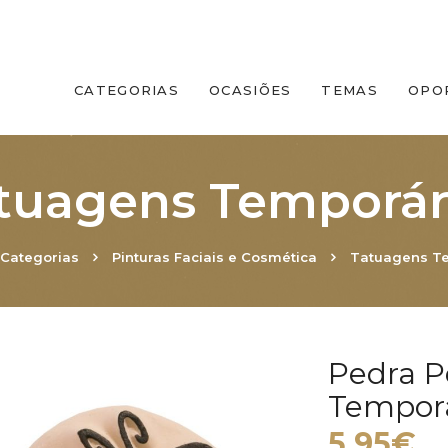
CATEGORIAS
OCASIÕES
TEMAS
OPO
tuagens Temporár
Categorias
Pinturas Faciais e Cosmética
Tatuagens T
Pedra 
Temporá
5.95€