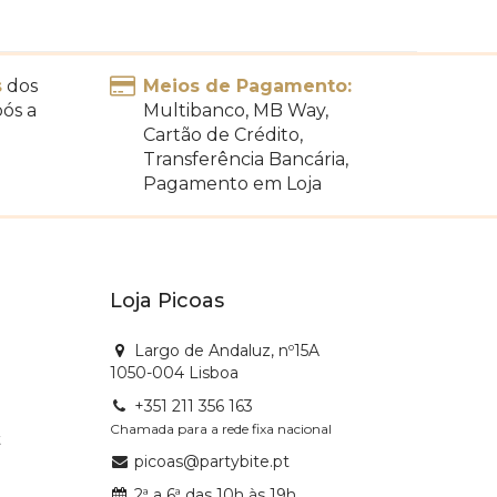
s
dos
Meios de Pagamento:
pós a
Multibanco, MB Way,
Cartão de Crédito,
Transferência Bancária,
Pagamento em Loja
Loja Picoas
Largo de Andaluz, nº15A
1050-004 Lisboa
+351 211 356 163
Chamada para a rede fixa nacional
t
picoas@partybite.pt
2ª a 6ª das 10h às 19h