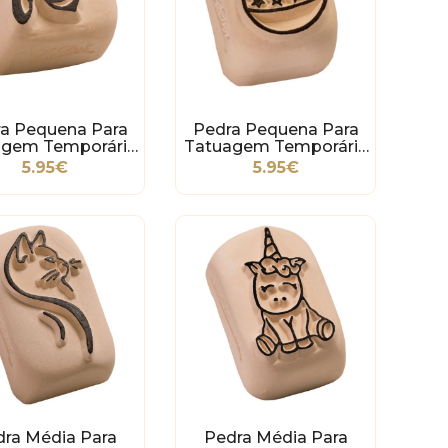
a Pequena Para
Pedra Pequena Para
agem Temporária
Tatuagem Temporária
- Abelha
- Bola De Natal
5.95€
5.95€
dra Média Para
Pedra Média Para