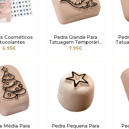
ais Cosméticos
Pedra Grande Para
Pedr
tocolantes
Tatuagem Temporária
Tatu
- Dragão
6.95€
7.95€
a Média Para
Pedra Pequena Para
Pe