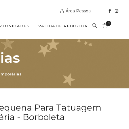
Área Pessoal
0
RTUNIDADES
VALIDADE REDUZIDA
ias
emporárias
Pequena Para Tatuagem
ria - Borboleta