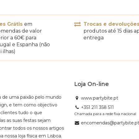
es Grátis
em
Trocas e devoluçõe
mendas de valor
produtos até 15 dias a
rior a 60€ para
entrega
ugal e Espanha (não
i ilhas)
Loja On-line
u de uma paixão pelo mundo
www.partybite.pt
sign, e tem como objectivo
+351 211 358 511
 clientes tudo o que
Chamada para a rede fixa nacional
as as suas festas sejam
encomendas@partybite.p
ntrar todos os nossos artigos
na nossa loja física em Lisboa.