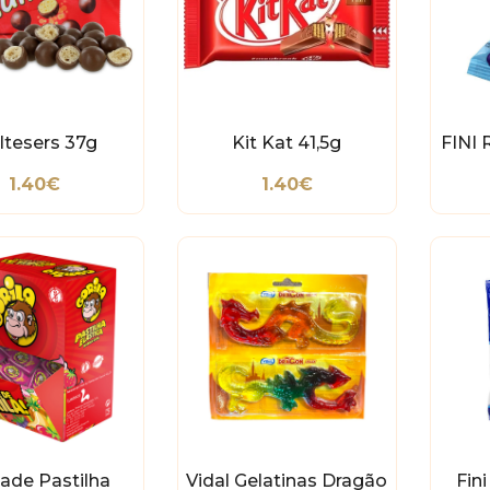
ltesers 37g
Kit Kat 41,5g
FINI 
1.40€
1.40€
ade Pastilha
Vidal Gelatinas Dragão
Fin