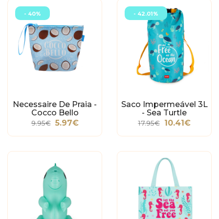
- 40%
- 42.01%
Necessaire De Praia -
Saco Impermeável 3L
Cocco Bello
- Sea Turtle
5.97€
10.41€
9.95€
17.95€