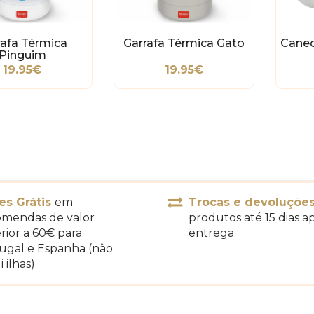
rafa Térmica
Garrafa Térmica Gato
Canec
Pinguim
19.95€
19.95€
es Grátis
em
Trocas e devoluçõe
mendas de valor
produtos até 15 dias a
rior a 60€ para
entrega
ugal e Espanha (não
i ilhas)