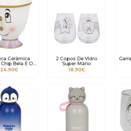
ca Cerâmica
2 Copos De Vidro
Garr
 Chip Bela E O
Super Mário
Monstro
24.90€
18.90€