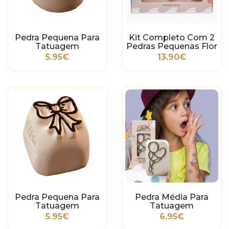
Pedra Pequena Para
Kit Completo Com 2
Tatuagem
Pedras Pequenas Flor
Temporária - Estrela
E Estrela
5.95€
13.90€
Pedra Pequena Para
Pedra Média Para
Tatuagem
Tatuagem
Temporária - Laço
Temporária - Balões
5.95€
6.95€