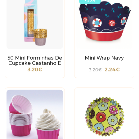
- 30%
50 Mini Forminhas De
Mini Wrap Navy
Cupcake Castanho E
Dourado
3.20€
2.24€
3.20€