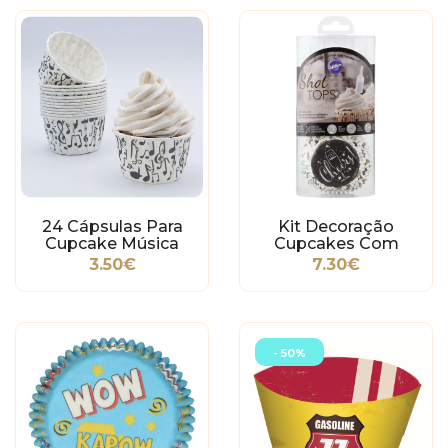
24 Cápsulas Para
Kit Decoração
Cupcake Música
Cupcakes Com
Pipetas
3.50€
7.30€
- 50%