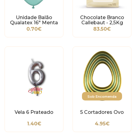
Unidade Balão
Chocolate Branco
Qualatex 16" Menta
Callebaut - 2,5Kg
Pérola
0.70€
83.50€
Sob Encomenda
Vela 6 Prateado
5 Cortadores Ovo
1.40€
4.95€