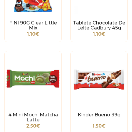
FINI 90G Clear Little
Tablete Chocolate De
Mix
Leite Cadbury 45g
1.10€
1.10€
4 Mini Mochi Matcha
Kinder Bueno 39g
Latte
2.50€
1.50€