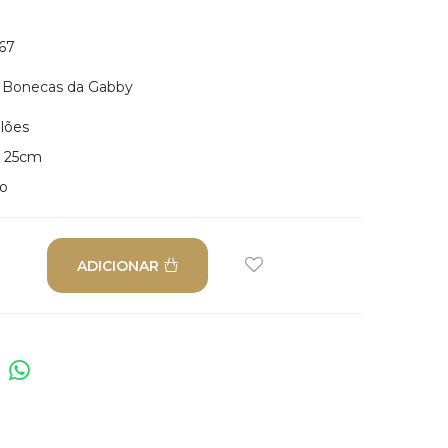
67
 Bonecas da Gabby
lões
: 25cm
do
ADICIONAR