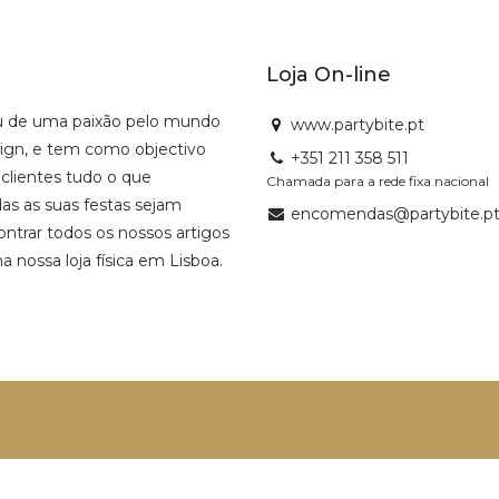
Loja On-line
u de uma paixão pelo mundo
www.partybite.pt
sign, e tem como objectivo
+351 211 358 511
 clientes tudo o que
Chamada para a rede fixa nacional
as as suas festas sejam
encomendas@partybite.p
ntrar todos os nossos artigos
na nossa loja física em Lisboa.