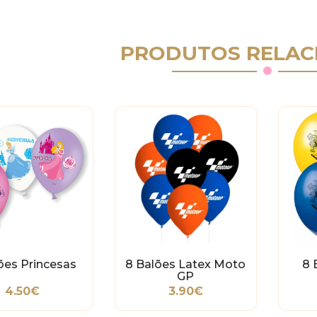
PRODUTOS RELAC
ões Princesas
8 Balões Latex Moto
8 
GP
4.50€
3.90€