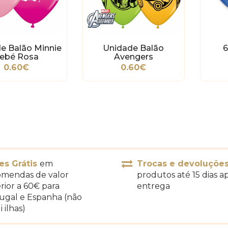
e Balão Minnie
Unidade Balão
6
ebé Rosa
Avengers
0.60€
0.60€
es Grátis
em
Trocas e devoluçõe
mendas de valor
produtos até 15 dias a
rior a 60€ para
entrega
ugal e Espanha (não
i ilhas)