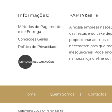
Informações:
PARTY&BITE
Métodos de Pagamento
A nossa empresa nasce
e de Entrega
das festas e do cake de
Condições Gerais
proporcionar aos nossos
necessitam para que tod
Política de Privacidade
inesquecíveis! Pode enco
na nossa loja on-line ou 
Home
Quem Somos
Contactos
Copyright 2026 © Party & Bite