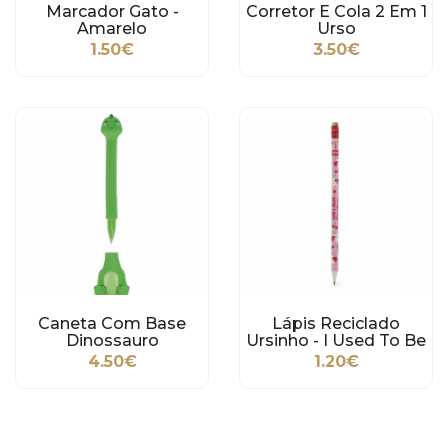
Marcador Gato -
Corretor E Cola 2 Em 1
Amarelo
Urso
1.50€
3.50€
Caneta Com Base
Lápis Reciclado
Dinossauro
Ursinho - I Used To Be
A Newspaper
4.50€
1.20€