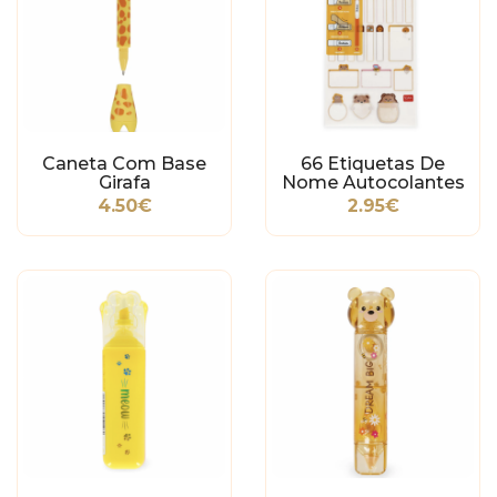
Caneta Com Base
66 Etiquetas De
Girafa
Nome Autocolantes
Urso
4.50€
2.95€