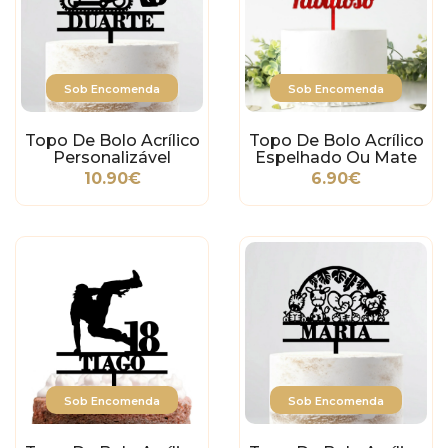
Sob Encomenda
Sob Encomenda
Topo De Bolo Acrílico
Topo De Bolo Acrílico
Personalizável
Espelhado Ou Mate
Bulldozer
Idade E Fabuloso
10.90€
6.90€
Sob Encomenda
Sob Encomenda