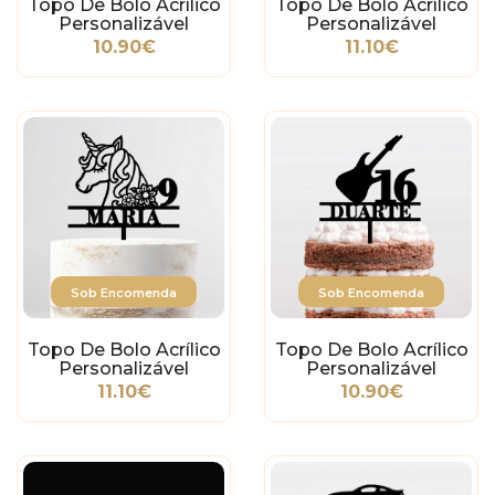
Topo De Bolo Acrílico
Topo De Bolo Acrílico
Personalizável
Personalizável
Parkour
Animais Da Selva 1
10.90€
11.10€
Sob Encomenda
Sob Encomenda
Topo De Bolo Acrílico
Topo De Bolo Acrílico
Personalizável
Personalizável
Unicórnio
Guitarra
11.10€
10.90€