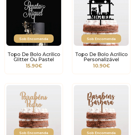
Sob Encomenda
Sob Encomenda
Topo De Bolo Acrílico
Topo De Bolo Acrílico
Glitter Ou Pastel
Personalizável
Personalizável - 2
Mecânico
15.90€
10.90€
Nomes E Data
Sob Encomenda
Sob Encomenda