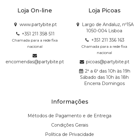
Loja On-line
Loja Picoas
www.partybite.pt
Largo de Andaluz, nº15A
1050-004 Lisboa
+351 211 358 511
+351 211 356 163
Chamada para a rede fixa
nacional
Chamada para a rede fixa
nacional
encomendas@partybite.pt
picoas@partybite.pt
2ª a 6ª das 10h às 19h
Sábado das 10h às 18h
Encerra Domingos
Informações
Métodos de Pagamento e de Entrega
Condições Gerais
Política de Privacidade