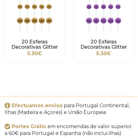
20 Esferas
20 Esferas
Decorativas Glitter
Decorativas Glitter
Ouro
Violeta
5.30€
5.30€
Efectuamos envios
para Portugal Continental,
Ilhas (Madeira e Açores) e União Europeia
Portes Grátis
em encomendas de valor superior
a 60€ para Portugal e Espanha (não inclui ilhas)