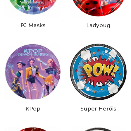
PJ Masks
Ladybug
KPop
Super Heróis