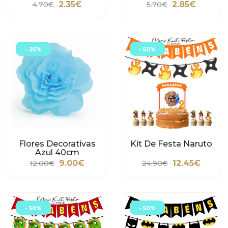
2.35€
2.85€
4.70€
5.70€
- 25%
- 50%
Flores Decorativas
Kit De Festa Naruto
Azul 40cm
9.00€
12.45€
12.00€
24.90€
- 50%
- 50%