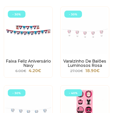
- 30%
- 30%
Faixa Feliz Aniversário
Varalzinho De Balões
Navy
Luminosos Rosa
4.20€
18.90€
6.00€
27.00€
- 30%
- 40%