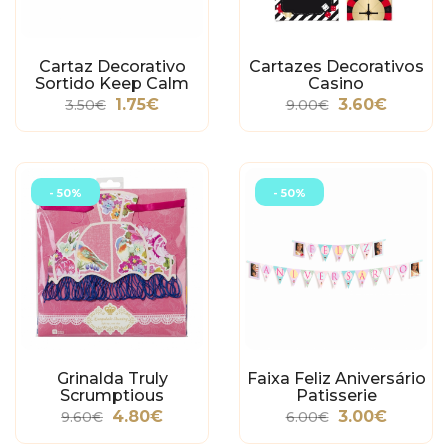
Cartaz Decorativo
Cartazes Decorativos
Sortido Keep Calm
Casino
1.75€
3.60€
3.50€
9.00€
- 50%
- 50%
Grinalda Truly
Faixa Feliz Aniversário
Scrumptious
Patisserie
4.80€
3.00€
9.60€
6.00€