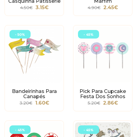
Casquinha Patisserie
Marfim
3.15€
2.45€
4.50€
4.90€
- 50%
- 45%
Bandeirinhas Para
Pick Para Cupcake
Canapés
Festa Dos Sonhos
1.60€
2.86€
3.20€
5.20€
- 45%
- 45%