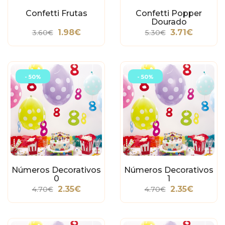
Confetti Frutas
Confetti Popper
Dourado
1.98€
3.71€
3.60€
5.30€
- 50%
- 50%
Números Decorativos
Números Decorativos
0
1
2.35€
2.35€
4.70€
4.70€