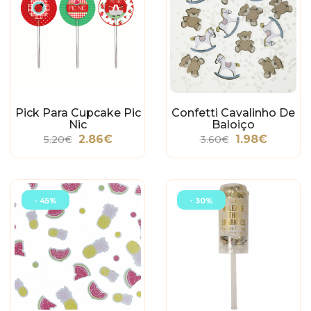
Pick Para Cupcake Pic
Confetti Cavalinho De
Nic
Baloiço
2.86€
1.98€
5.20€
3.60€
- 45%
- 30%