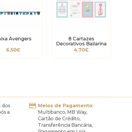
aixa Avengers
8 Cartazes
Decorativos Bailarina
6.50€
4.70€
s
dos
Meios de Pagamento:
pós a
Multibanco, MB Way,
Cartão de Crédito,
Transferência Bancária,
Pagamento em Loja