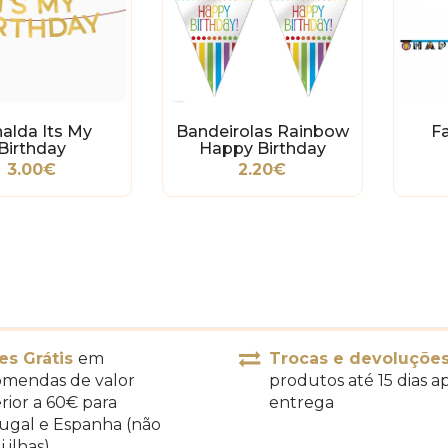
nalda Its My
Bandeirolas Rainbow
F
Birthday
Happy Birthday
3.00€
2.20€
es Grátis
em
Trocas e devoluçõe
mendas de valor
produtos até 15 dias a
rior a 60€ para
entrega
ugal e Espanha (não
i ilhas)