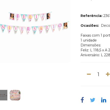
Referência:
236
Ocasiões:
Deco
Faixas com 1 por
1 unidade
Dimensões:
Feliz: L 118,5 x A
Aniversário: L 22