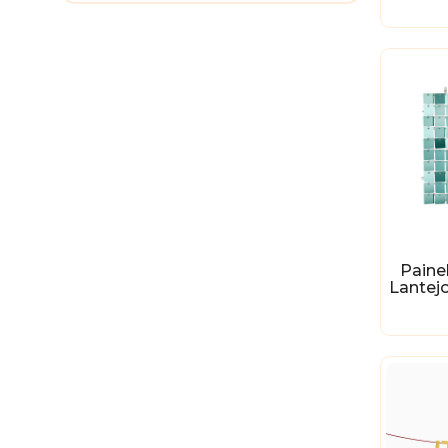
Paine
Lantej
-