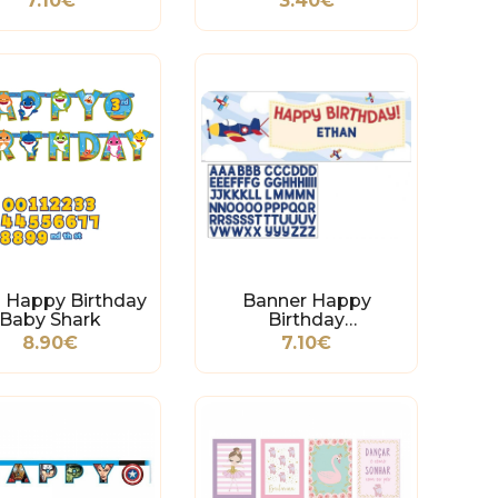
7.10€
3.40€
a Happy Birthday
Banner Happy
Baby Shark
Birthday
Personalizável Aviões
8.90€
7.10€