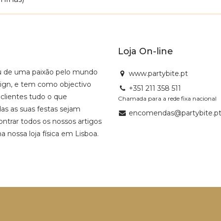
Loja On-line
u de uma paixão pelo mundo
www.partybite.pt
sign, e tem como objectivo
+351 211 358 511
 clientes tudo o que
Chamada para a rede fixa nacional
as as suas festas sejam
encomendas@partybite.p
ntrar todos os nossos artigos
na nossa loja física em Lisboa.