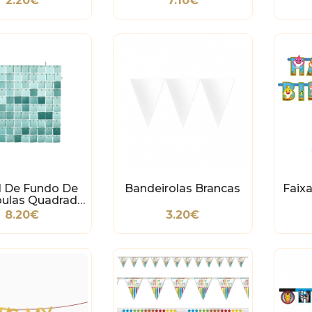
2.20€
7.10€
l De Fundo De
Bandeirolas Brancas
Faix
oulas Quadrado
 Turquesa
8.20€
3.20€