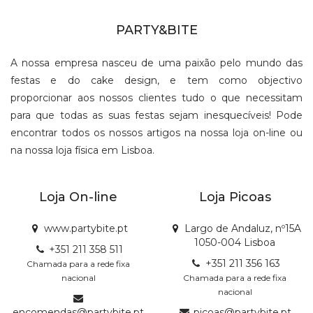
PARTY&BITE
A nossa empresa nasceu de uma paixão pelo mundo das
festas e do cake design, e tem como objectivo
proporcionar aos nossos clientes tudo o que necessitam
para que todas as suas festas sejam inesquecíveis! Pode
encontrar todos os nossos artigos na nossa loja on-line ou
na nossa loja física em Lisboa.
Loja On-line
Loja Picoas
www.partybite.pt
Largo de Andaluz, nº15A
1050-004 Lisboa
+351 211 358 511
+351 211 356 163
Chamada para a rede fixa
nacional
Chamada para a rede fixa
nacional
encomendas@partybite.pt
picoas@partybite.pt