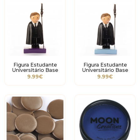
Figura Estudante
Figura Estudante
Universitário Base
Universitário Base
Roxa
Azul Claro
9.99€
9.99€