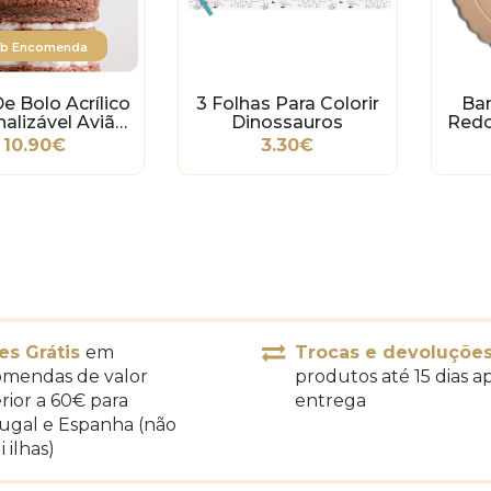
b Encomenda
e Bolo Acrílico
3 Folhas Para Colorir
Ba
alizável Avião
Dinossauros
Redo
Caça
10.90€
3.30€
es Grátis
em
Trocas e devoluçõe
mendas de valor
produtos até 15 dias a
rior a 60€ para
entrega
ugal e Espanha (não
i ilhas)