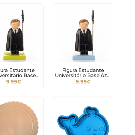
gura Estudante
Figura Estudante
versitário Base
Universitário Base Azul
Verde Claro
Claro
9.99€
9.99€