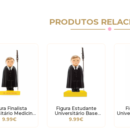
PRODUTOS RELAC
ura Finalista
Figura Estudante
Fi
itário Medicina
Universitário Base
Unive
Dentária
Amarela
9.99€
9.99€