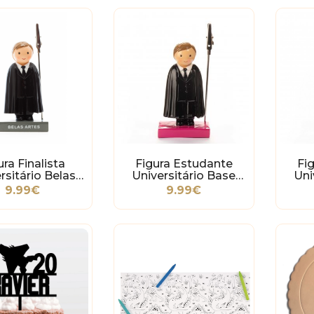
ura Finalista
Figura Estudante
Fi
rsitário Belas
Universitário Base
Uni
Artes
Rosa Forte
9.99€
9.99€