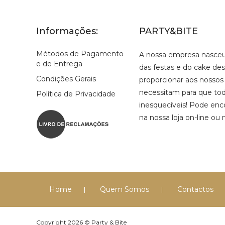
Informações:
PARTY&BITE
Métodos de Pagamento
A nossa empresa nasce
e de Entrega
das festas e do cake de
Condições Gerais
proporcionar aos nossos
necessitam para que tod
Política de Privacidade
inesquecíveis! Pode enco
na nossa loja on-line ou 
Home
Quem Somos
Contactos
Copyright 2026 © Party & Bite