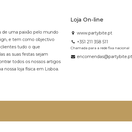
Loja On-line
u de uma paixão pelo mundo
www.partybite.pt
sign, e tem como objectivo
+351 211 358 511
 clientes tudo o que
Chamada para a rede fixa nacional
as as suas festas sejam
encomendas@partybite.p
ntrar todos os nossos artigos
na nossa loja física em Lisboa.