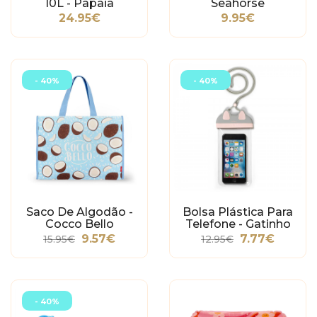
10L - Papaia
Seahorse
24.95€
9.95€
- 40%
- 40%
Saco De Algodão -
Bolsa Plástica Para
Cocco Bello
Telefone - Gatinho
9.57€
7.77€
15.95€
12.95€
- 40%